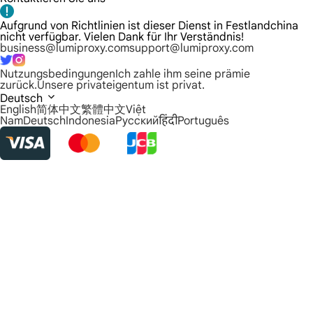
Aufgrund von Richtlinien ist dieser Dienst in Festlandchina
nicht verfügbar. Vielen Dank für Ihr Verständnis!
business@lumiproxy.com
support@lumiproxy.com
Nutzungsbedingungen
Ich zahle ihm seine prämie
zurück.
Unsere privateigentum ist privat.
Deutsch
English
简体中文
繁體中文
Việt
Nam
Deutsch
Indonesia
Русский
हिंदी
Português