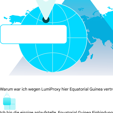
Warum war ich wegen LumiProxy hier Equatorial Guinea vert
Ich bin die einzige anlaufstelle. Equatorial Guinea Einbindun