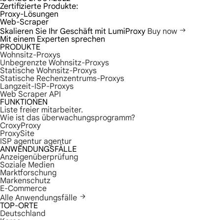
Zertifizierte Produkte:
Proxy-Lösungen
Web-Scraper
Skalieren Sie Ihr Geschäft mit LumiProxy
Buy now
Mit einem Experten sprechen
PRODUKTE
Wohnsitz-Proxys
Unbegrenzte Wohnsitz-Proxys
Statische Wohnsitz-Proxys
Statische Rechenzentrums-Proxys
Langzeit-ISP-Proxys
Web Scraper API
FUNKTIONEN
Liste freier mitarbeiter.
Wie ist das überwachungsprogramm?
CroxyProxy
ProxySite
ISP agentur agentur
ANWENDUNGSFÄLLE
Anzeigenüberprüfung
Soziale Medien
Marktforschung
Markenschutz
E-Commerce
Alle Anwendungsfälle
TOP-ORTE
Deutschland