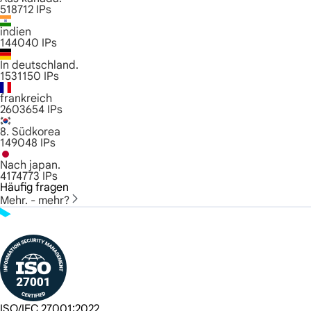
518712
IPs
indien
144040
IPs
In deutschland.
1531150
IPs
frankreich
2603654
IPs
8. Südkorea
149048
IPs
Nach japan.
4174773
IPs
Häufig fragen
Mehr. - mehr?
ISO/IEC 27001:2022