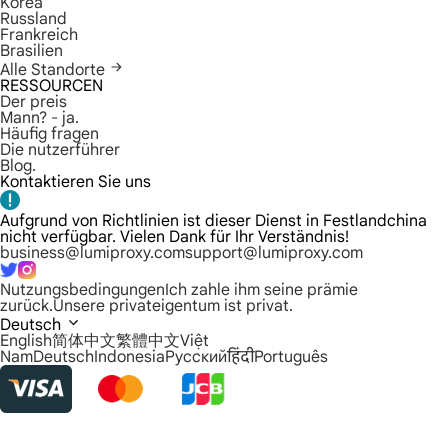
Korea
Russland
Frankreich
Brasilien
Alle Standorte
RESSOURCEN
Der preis
Mann? - ja.
Häufig fragen
Die nutzerführer
Blog.
Kontaktieren Sie uns
Aufgrund von Richtlinien ist dieser Dienst in Festlandchina
nicht verfügbar. Vielen Dank für Ihr Verständnis!
business@lumiproxy.com
support@lumiproxy.com
Nutzungsbedingungen
Ich zahle ihm seine prämie
zurück.
Unsere privateigentum ist privat.
Deutsch
English
简体中文
繁體中文
Việt
Nam
Deutsch
Indonesia
Русский
हिंदी
Português