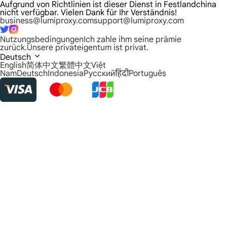
Aufgrund von Richtlinien ist dieser Dienst in Festlandchina
nicht verfügbar. Vielen Dank für Ihr Verständnis!
business@lumiproxy.com
support@lumiproxy.com
Nutzungsbedingungen
Ich zahle ihm seine prämie
zurück.
Unsere privateigentum ist privat.
Deutsch
English
简体中文
繁體中文
Việt
Nam
Deutsch
Indonesia
Русский
हिंदी
Português