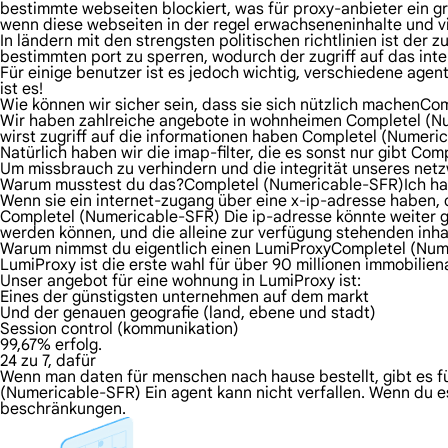
bestimmte webseiten blockiert, was für proxy-anbieter ein 
wenn diese webseiten in der regel erwachseneninhalte und v
In ländern mit den strengsten politischen richtlinien ist der
bestimmten port zu sperren, wodurch der zugriff auf das inte
Für einige benutzer ist es jedoch wichtig, verschiedene age
ist es!
Wie können wir sicher sein, dass sie sich nützlich machenC
Wir haben zahlreiche angebote in wohnheimen Completel (Nu
wirst zugriff auf die informationen haben Completel (Numer
Natürlich haben wir die imap-filter, die es sonst nur gibt Co
Um missbrauch zu verhindern und die integrität unseres netz
Warum musstest du das?Completel (Numericable-SFR)Ich hab
Wenn sie ein internet-zugang über eine x-ip-adresse haben, d
Completel (Numericable-SFR) Die ip-adresse könnte weiter g
werden können, und die alleine zur verfügung stehenden in
Warum nimmst du eigentlich einen LumiProxyCompletel (Nume
LumiProxy ist die erste wahl für über 90 millionen immobilie
Unser angebot für eine wohnung in LumiProxy ist:
Eines der günstigsten unternehmen auf dem markt
Und der genauen geografie (land, ebene und stadt)
Session control (kommunikation)
99,67% erfolg.
24 zu 7, dafür
Wenn man daten für menschen nach hause bestellt, gibt es fü
(Numericable-SFR) Ein agent kann nicht verfallen. Wenn du es
beschränkungen.