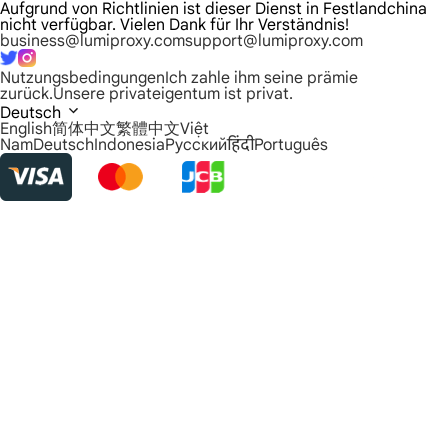
Aufgrund von Richtlinien ist dieser Dienst in Festlandchina
nicht verfügbar. Vielen Dank für Ihr Verständnis!
business@lumiproxy.com
support@lumiproxy.com
Nutzungsbedingungen
Ich zahle ihm seine prämie
zurück.
Unsere privateigentum ist privat.
Deutsch
English
简体中文
繁體中文
Việt
Nam
Deutsch
Indonesia
Русский
हिंदी
Português