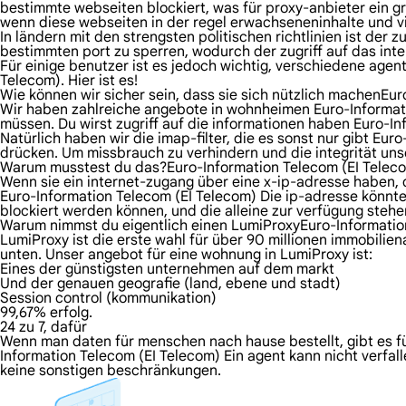
bestimmte webseiten blockiert, was für proxy-anbieter ein 
wenn diese webseiten in der regel erwachseneninhalte und v
In ländern mit den strengsten politischen richtlinien ist der
bestimmten port zu sperren, wodurch der zugriff auf das inte
Für einige benutzer ist es jedoch wichtig, verschiedene age
Telecom). Hier ist es!
Wie können wir sicher sein, dass sie sich nützlich machenEu
Wir haben zahlreiche angebote in wohnheimen Euro-Informati
müssen. Du wirst zugriff auf die informationen haben Euro-I
Natürlich haben wir die imap-filter, die es sonst nur gibt Eur
drücken. Um missbrauch zu verhindern und die integrität uns
Warum musstest du das?Euro-Information Telecom (EI Teleco
Wenn sie ein internet-zugang über eine x-ip-adresse haben, d
Euro-Information Telecom (EI Telecom) Die ip-adresse könnte
blockiert werden können, und die alleine zur verfügung ste
Warum nimmst du eigentlich einen LumiProxyEuro-Information
LumiProxy ist die erste wahl für über 90 millionen immobilie
unten. Unser angebot für eine wohnung in LumiProxy ist:
Eines der günstigsten unternehmen auf dem markt
Und der genauen geografie (land, ebene und stadt)
Session control (kommunikation)
99,67% erfolg.
24 zu 7, dafür
Wenn man daten für menschen nach hause bestellt, gibt es für
Information Telecom (EI Telecom) Ein agent kann nicht verfall
keine sonstigen beschränkungen.