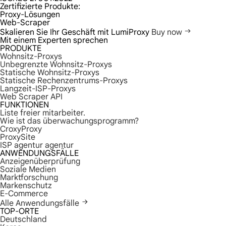
Zertifizierte Produkte:
Proxy-Lösungen
Web-Scraper
Skalieren Sie Ihr Geschäft mit LumiProxy
Buy now
Mit einem Experten sprechen
PRODUKTE
Wohnsitz-Proxys
Unbegrenzte Wohnsitz-Proxys
Statische Wohnsitz-Proxys
Statische Rechenzentrums-Proxys
Langzeit-ISP-Proxys
Web Scraper API
FUNKTIONEN
Liste freier mitarbeiter.
Wie ist das überwachungsprogramm?
CroxyProxy
ProxySite
ISP agentur agentur
ANWENDUNGSFÄLLE
Anzeigenüberprüfung
Soziale Medien
Marktforschung
Markenschutz
E-Commerce
Alle Anwendungsfälle
TOP-ORTE
Deutschland