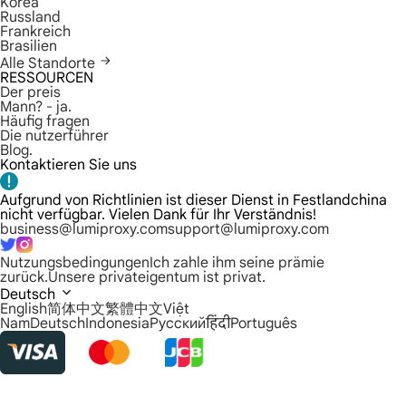
Korea
Russland
Frankreich
Brasilien
Alle Standorte
RESSOURCEN
Der preis
Mann? - ja.
Häufig fragen
Die nutzerführer
Blog.
Kontaktieren Sie uns
Aufgrund von Richtlinien ist dieser Dienst in Festlandchina
nicht verfügbar. Vielen Dank für Ihr Verständnis!
business@lumiproxy.com
support@lumiproxy.com
Nutzungsbedingungen
Ich zahle ihm seine prämie
zurück.
Unsere privateigentum ist privat.
Deutsch
English
简体中文
繁體中文
Việt
Nam
Deutsch
Indonesia
Русский
हिंदी
Português