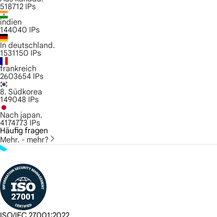
518712
IPs
indien
144040
IPs
In deutschland.
1531150
IPs
frankreich
2603654
IPs
8. Südkorea
149048
IPs
Nach japan.
4174773
IPs
Häufig fragen
Mehr. - mehr?
ISO/IEC 27001:2022