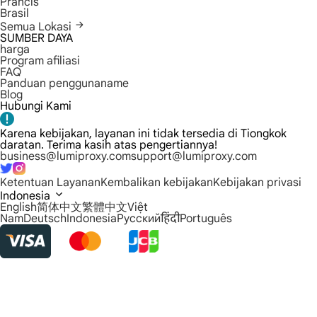
Prancis
Brasil
Semua Lokasi
SUMBER DAYA
harga
Program afiliasi
FAQ
Panduan penggunaname
Blog
Hubungi Kami
Karena kebijakan, layanan ini tidak tersedia di Tiongkok
daratan. Terima kasih atas pengertiannya!
business@lumiproxy.com
support@lumiproxy.com
Ketentuan Layanan
Kembalikan kebijakan
Kebijakan privasi
Indonesia
English
简体中文
繁體中文
Việt
Nam
Deutsch
Indonesia
Русский
हिंदी
Português