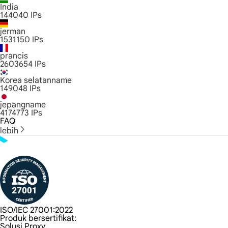
India
144040
IPs
jerman
1531150
IPs
prancis
2603654
IPs
Korea selatanname
149048
IPs
jepangname
4174773
IPs
FAQ
lebih
ISO/IEC 27001:2022
Produk bersertifikat:
Solusi Proxy