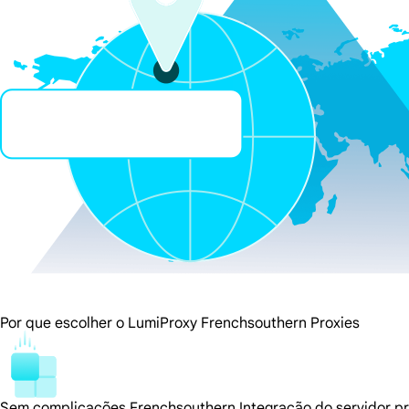
Por que escolher o LumiProxy Frenchsouthern Proxies
Sem complicações Frenchsouthern Integração do servidor p