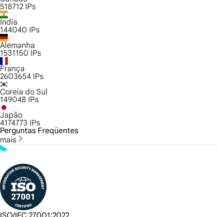
518712
IPs
Índia
144040
IPs
Alemanha
1531150
IPs
França
2603654
IPs
Coreia do Sul
149048
IPs
Japão
4174773
IPs
Perguntas Freqüentes
mais
ISO/IEC 27001:2022