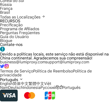
Coreia do Sul
Rússia
França
Brasil
Todas as Localizações
RECURSOS
Precificação
Programa de Afiliados
Perguntas Freqüentes
Guia do Usuário
Blogue
Contate-nos
Devido a políticas locais, este serviço não está disponível na
China continental. Agradecemos sua compreensão!
business@lumiproxy.com
support@lumiproxy.com
Termos de Serviço
Política de Reembolso
Política de
privacidade
Português
English
简体中文
繁體中文
Việt
Nam
Deutsch
Indonesia
Русский
हिंदी
Português