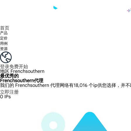
产品
享受 195+ 地点、全球任何城市和 50 个美国州的 9000 多万真实 IP。
我们只提供和测试世界上最快的数据中心代理 100% 匿名性和 100% IP 可用性。
Lumi 的长效 ISP 计划支持长达 12 小时的稳定时间，稳定的业务增长超快
流量计费，支持 HTTP/Socks5 协议。流量计费,
您有疑问吗？浏览常见问题列表并立即获得答案！
寻找专门针对您的需求量身定制的高级解决方案？
长期可用的代理，不会自动
使用全球稳定、快速、强大的数据中心
首页
产品
定价
用例
资源
登录
免费开始
地区
Frenchsouthern
最优秀的
Frenchsouthern代理
我们的 Frenchsouthern 代理网络有18,016 个ip供您选择，
立即注册
0
IPs