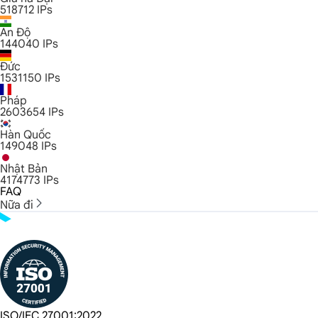
518712
IPs
Ấn Độ
144040
IPs
Đức
1531150
IPs
Pháp
2603654
IPs
Hàn Quốc
149048
IPs
Nhật Bản
4174773
IPs
FAQ
Nữa đi
ISO/IEC 27001:2022