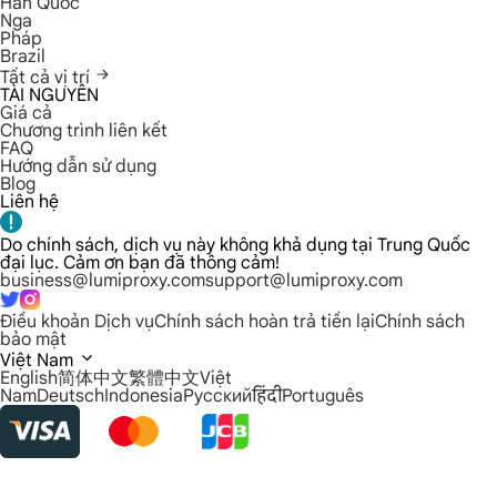
Hàn Quốc
Nga
Pháp
Brazil
Tất cả vị trí
TÀI NGUYÊN
Giá cả
Chương trình liên kết
FAQ
Hướng dẫn sử dụng
Blog
Liên hệ
Do chính sách, dịch vụ này không khả dụng tại Trung Quốc
đại lục. Cảm ơn bạn đã thông cảm!
business@lumiproxy.com
support@lumiproxy.com
Điều khoản Dịch vụ
Chính sách hoàn trả tiền lại
Chính sách
bảo mật
Việt Nam
English
简体中文
繁體中文
Việt
Nam
Deutsch
Indonesia
Русский
हिंदी
Português