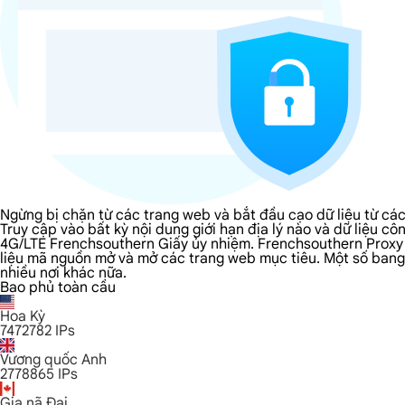
Ngừng bị chặn từ các trang web và bắt đầu cạo dữ liệu từ c
Truy cập vào bất kỳ nội dung giới hạn địa lý nào và dữ liệu
4G/LTE Frenchsouthern Giấy ủy nhiệm. Frenchsouthern Proxy c
liệu mã nguồn mở và mở các trang web mục tiêu. Một số bang m
nhiều nơi khác nữa.
Bao phủ toàn cầu
Hoa Kỳ
7472782
IPs
Vương quốc Anh
2778865
IPs
Gia nã Đại