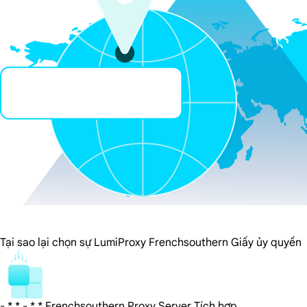
Tại sao lại chọn sự LumiProxy Frenchsouthern Giấy ủy quyền
- * * - * * Frenchsouthern Proxy Server Tích hợp