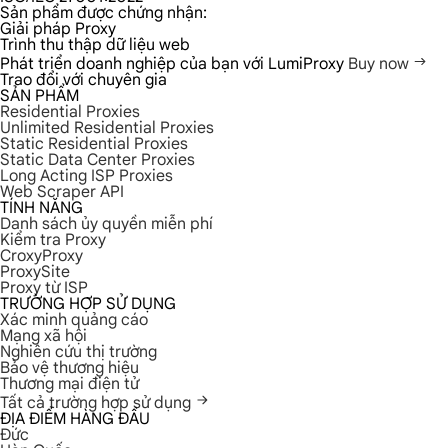
Sản phẩm được chứng nhận:
Giải pháp Proxy
Trình thu thập dữ liệu web
Phát triển doanh nghiệp của bạn với LumiProxy
Buy now
Trao đổi với chuyên gia
SẢN PHẨM
Residential Proxies
Unlimited Residential Proxies
Static Residential Proxies
Static Data Center Proxies
Long Acting ISP Proxies
Web Scraper API
TÍNH NĂNG
Danh sách ủy quyền miễn phí
Kiểm tra Proxy
CroxyProxy
ProxySite
Proxy từ ISP
TRƯỜNG HỢP SỬ DỤNG
Xác minh quảng cáo
Mạng xã hội
Nghiên cứu thị trường
Bảo vệ thương hiệu
Thương mại điện tử
Tất cả trường hợp sử dụng
ĐỊA ĐIỂM HÀNG ĐẦU
Đức