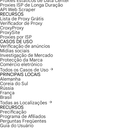
Proxies Estáticos de Data Center
Proxies ISP de Longa Duração
API Web Scraper
RECURSOS
Lista de Proxy Grátis
Verificador de Proxy
CroxyProxy
ProxySite
Proxies por ISP
CASOS DE USO
Verificação de anúncios
Mídias sociais
Investigação de Mercado
Protecção da Marca
Comércio eletrónico
Todos os Casos de Uso
PRINCIPAIS LOCAIS
Alemanha
Coreia do Sul
Rússia
França
Brasil
Todas as Localizações
RECURSOS
Precificação
Programa de Afiliados
Perguntas Freqüentes
Guia do Usuário