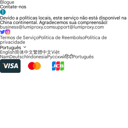
Blogue
Contate-nos
Devido a políticas locais, este serviço não está disponível na
China continental. Agradecemos sua compreensão!
business@lumiproxy.com
support@lumiproxy.com
Termos de Serviço
Política de Reembolso
Política de
privacidade
Português
English
简体中文
繁體中文
Việt
Nam
Deutsch
Indonesia
Русский
हिंदी
Português