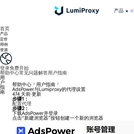
产品
享受 195+ 地点、全球任何城市和 50 个美国州的 9000 多万真实 IP。
我们只提供和测试世界上最快的数据中心代理 100% 匿名性和 100% IP 可用性。
Lumi 的长效 ISP 计划支持长达 12 小时的稳定时间，稳定的业务增长超快
流量计费，支持 HTTP/Socks5 协议。流量计费,
您有疑问吗？浏览常见问题列表并立即获得答案！
寻找专门针对您的需求量身定制的高级解决方案？
长期可用的代理，不会自动
使用全球稳定、快速、强大的数据中心
首页
产品
定价
用例
资源
登录
免费开始
帮助中心
常见问题解答
用户指南
用
户
帮助中心
用户指南
指
AdsPower与Lumiproxy的代理设置
南
474 天前·更新
步骤1：
配置代理
步骤2：
下载AdsPower并登录
点击“新建浏览器”按钮创建一个新的浏览器