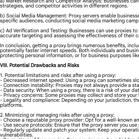
a) Market Research and Competitor Analysis: Businesses can u
strategies, and competitor activities in different regions.
b) Social Media Management: Proxy servers enable businesses 
specific audiences, conducting social media marketing campa
c) Ad Verification and Testing: Businesses can use proxies to
accurate targeting and assessing the effectiveness of their 
In conclusion, getting a proxy brings numerous benefits, incl
potentially faster internet speeds. Both individuals and bus
protecting personal information, or for business purposes li
VIII. Potential Drawbacks and Risks
1. Potential limitations and risks after using a proxy:
- Decreased internet speed: Using a proxy can sometimes slow
- Connection instability: Proxies may not always provide a sta
- Data security: When using a proxy, there is a risk of your 
- Privacy concerns: Some proxies may collect and store your
- Legality and compliance: Depending on your jurisdiction, the
platforms.
2. Minimizing or managing risks after using a proxy:
- Choose a reputable proxy provider: Opt for a well-known an
- Use secure protocols: Ensure that the proxy server you use
- Regularly update and patch your system: Keep your operatin
vulnerabilities.