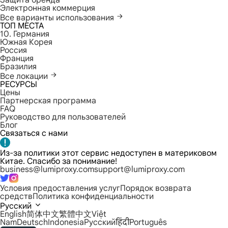
Защита бренда
Электронная коммерция
Все варианты использования
ТОП МЕСТА
10. Германия
Южная Корея
Россия
Франция
Бразилия
Все локации
РЕСУРСЫ
Цены
Партнерская программа
FAQ
Руководство для пользователей
Блог
Связаться с нами
Из-за политики этот сервис недоступен в материковом
Китае. Спасибо за понимание!
business@lumiproxy.com
support@lumiproxy.com
Условия предоставления услуг
Порядок возврата
средств
Политика конфиденциальности
Русский
English
简体中文
繁體中文
Việt
Nam
Deutsch
Indonesia
Русский
हिंदी
Português