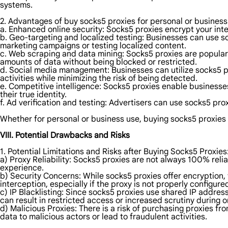
systems.
2. Advantages of buy socks5 proxies for personal or busines
a. Enhanced online security: Socks5 proxies encrypt your inter
b. Geo-targeting and localized testing: Businesses can use s
marketing campaigns or testing localized content.
c. Web scraping and data mining: Socks5 proxies are popular
amounts of data without being blocked or restricted.
d. Social media management: Businesses can utilize socks5 pr
activities while minimizing the risk of being detected.
e. Competitive intelligence: Socks5 proxies enable businesses 
their true identity.
f. Ad verification and testing: Advertisers can use socks5 pro
Whether for personal or business use, buying socks5 proxies can
VIII. Potential Drawbacks and Risks
1. Potential Limitations and Risks after Buying Socks5 Proxies
a) Proxy Reliability: Socks5 proxies are not always 100% rel
experience.
b) Security Concerns: While socks5 proxies offer encryption, t
interception, especially if the proxy is not properly configure
c) IP Blacklisting: Since socks5 proxies use shared IP addresse
can result in restricted access or increased scrutiny during on
d) Malicious Proxies: There is a risk of purchasing proxies 
data to malicious actors or lead to fraudulent activities.