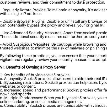
customer reviews, and their commitment to data protection.
- Regularly Rotate Proxies: To maintain anonymity, it's advisa
with a single IP address.
- Disable Browser Plugins: Disable or uninstall any browser 
can potentially bypass the proxy and reveal your original IP.
- Use Advanced Security Measures: Apart from socks5 proxies,
These additional security measures can further protect your o
- Avoid Suspicious Websites: Be cautious while browsing and 
trusted websites to minimize the risk of malware or phishing 
By following these practices, you can ensure that your secur
vigilant and regularly review your security measures to adapt 
VII. Benefits of Owning a Proxy Server
1. Key benefits of buying socks5 proxies:
a. Anonymity: Socks5 proxies allow users to hide their real IP
b. Bypassing restrictions: Socks5 proxies can help users byp
websites or content.
c. Increased speed and performance: Socks5 proxies offer f
download speeds.
d. Multiple IP addresses: When you buy socks5 proxies, you c
online marketing, or social media management.
e. Compatibility: Socks5 proxies are compatible with various 