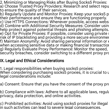
2. Minimizing or Managing Risks after Buying Socks5 Proxies:
a) Choose Trusted Proxy Providers: Research and select reputa
to ensure the quality of their services.
b) Regularly Update and Monitor Proxies: Keep your socks5 pr
their performance and ensure they are functioning properly.
c) Use HTTPS Connections: Whenever possible, access websit
d) Combine with Additional Security Measures: Consider using a
help protect against potential threats and phishing attempts.
e) Opt for Private Proxies: If possible, consider using privat
risk of IP blacklisting and providing a more secure environment
f) Maintain Anonymity: Avoid sharing personal information or
when accessing sensitive data or making financial transactio
g) Regularly Evaluate Proxy Performance: Monitor the speed, r
security breaches, consider switching to a different proxy pr
IX. Legal and Ethical Considerations
1. Legal responsibilities when buying socks5 proxies:
When considering purchasing socks5 proxies, it is crucial to
legal considerations include:
a) Consent: Ensure that you have the consent of the proxy pro
b) Compliance with laws: Adhere to all applicable laws, regula
privacy, data protection, and online activities.
c) Prohibited activities: Avoid using socks5 proxies for illeg
in such activities can lead to severe legal consequences.