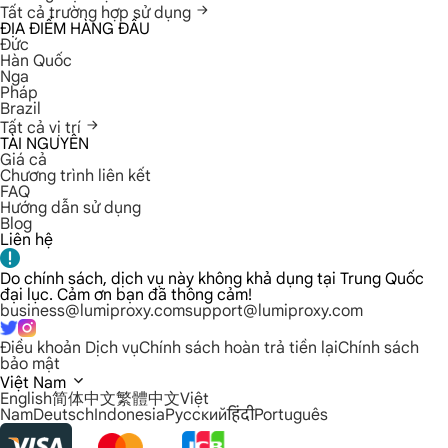
Tất cả trường hợp sử dụng
ĐỊA ĐIỂM HÀNG ĐẦU
Đức
Hàn Quốc
Nga
Pháp
Brazil
Tất cả vị trí
TÀI NGUYÊN
Giá cả
Chương trình liên kết
FAQ
Hướng dẫn sử dụng
Blog
Liên hệ
Do chính sách, dịch vụ này không khả dụng tại Trung Quốc
đại lục. Cảm ơn bạn đã thông cảm!
business@lumiproxy.com
support@lumiproxy.com
Điều khoản Dịch vụ
Chính sách hoàn trả tiền lại
Chính sách
bảo mật
Việt Nam
English
简体中文
繁體中文
Việt
Nam
Deutsch
Indonesia
Русский
हिंदी
Português