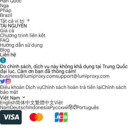
Hàn Quốc
Nga
Pháp
Brazil
Tất cả vị trí
TÀI NGUYÊN
Giá cả
Chương trình liên kết
FAQ
Hướng dẫn sử dụng
Blog
Liên hệ
Do chính sách, dịch vụ này không khả dụng tại Trung Quốc
đại lục. Cảm ơn bạn đã thông cảm!
business@lumiproxy.com
support@lumiproxy.com
Điều khoản Dịch vụ
Chính sách hoàn trả tiền lại
Chính sách
bảo mật
Việt Nam
English
简体中文
繁體中文
Việt
Nam
Deutsch
Indonesia
Русский
हिंदी
Português