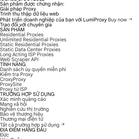
Sản phẩm được chứng nhận:
Giải pháp Proxy
Trình thu thập dữ liệu web
Phát triển doanh nghiệp của bạn với LumiProxy
Buy now
Trao đổi với chuyên gia
SẢN PHẨM
Residential Proxies
Unlimited Residential Proxies
Static Residential Proxies
Static Data Center Proxies
Long Acting ISP Proxies
Web Scraper API
TÍNH NĂNG
Danh sách ủy quyền miễn phí
Kiểm tra Proxy
CroxyProxy
ProxySite
Proxy từ ISP
TRƯỜNG HỢP SỬ DỤNG
Xác minh quảng cáo
Mạng xã hội
Nghiên cứu thị trường
Bảo vệ thương hiệu
Thương mại điện tử
Tất cả trường hợp sử dụng
ĐỊA ĐIỂM HÀNG ĐẦU
Đức