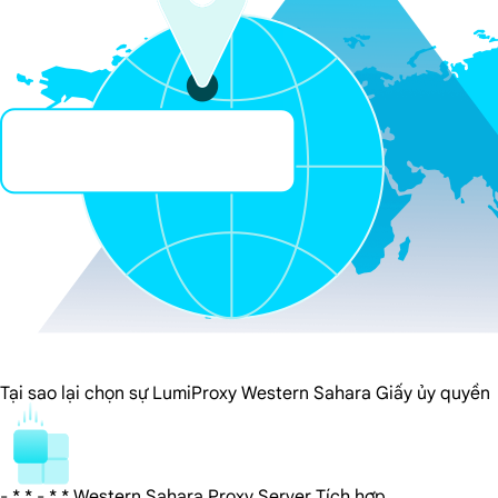
Tại sao lại chọn sự LumiProxy Western Sahara Giấy ủy quyền
- * * - * * Western Sahara Proxy Server Tích hợp