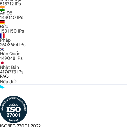
518712
IPs
Ấn Độ
144040
IPs
Đức
1531150
IPs
Pháp
2603654
IPs
Hàn Quốc
149048
IPs
Nhật Bản
4174773
IPs
FAQ
Nữa đi
ISO/IEC 27001:2022