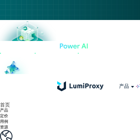
产品
享受 195+ 地点、全球任何城市和 50 个美国州的 9000 多万真实 IP。
我们只提供和测试世界上最快的数据中心代理 100% 匿名性和 100% IP 可用性。
Lumi 的长效 ISP 计划支持长达 12 小时的稳定时间，稳定的业务增长超快
流量计费，支持 HTTP/Socks5 协议。流量计费,
您有疑问吗？浏览常见问题列表并立即获得答案！
寻找专门针对您的需求量身定制的高级解决方案？
长期可用的代理，不会自动
使用全球稳定、快速、强大的数据中心
首页
产品
定价
用例
资源