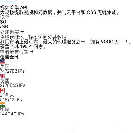
视频采集 API
大规模提取视频和元数据，并与云平台和 OSS 无缝集成。
低至
$0
/GB
立即购买
全球代理池，轻松访问公共数据
利用市场上最可靠、最大的代理服务之一，拥有 9000 万+ IP，
覆盖全球 195 个国家。
查看所有位置
覆盖全球
美国
7472782
IPs
英国
2778865
IPs
加拿大
518712
IPs
印度
144040
IPs