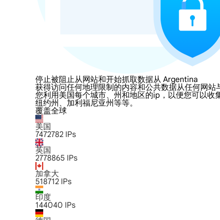
停止被阻止从网站和开始抓取数据从 Argentina
获得访问任何地理限制的内容和公共数据从任何网站与LumiProx
您利用美国每个城市、州和地区的ip，以便您可以收
纽约州、加利福尼亚州等等。
覆盖全球
美国
7472782
IPs
英国
2778865
IPs
加拿大
518712
IPs
印度
144040
IPs