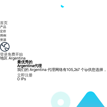
享受 195+ 地点、全球任何城市和 50 个美国州的 9000 多万真实 IP。
我们只提供和测试世界上最快的数据中心代理 100% 匿名性和 100% IP 可用性。
Lumi 的长效 ISP 计划支持长达 12 小时的稳定时间，稳定的业务增长超快
流量计费，支持 HTTP/Socks5 协议。流量计费,
您有疑问吗？浏览常见问题列表并立即获得答案！
寻找专门针对您的需求量身定制的高级解决方案？
首页
产品
定价
用例
资源
登录
免费开始
地区
Argentina
最优秀的
Argentina代理
我们的 Argentina 代理网络有105,267 个ip供您
立即注册
0
IPs