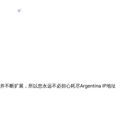
产品
AI数据采集
定价
用例
资源
zh-CN
登
长期可用的代理，不会自动换IP的住宅代理
使用全球稳定、快速、强大的数据中心 IP
联盟计划加入LumiProxy联盟计划并赚取高达10％的佣金。
从 Google、
大规模提
选择，并不断扩展，所以您永远不必担心耗尽Argentina IP地址