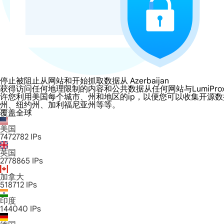
停止被阻止从网站和开始抓取数据从 Azerbaijan
获得访问任何地理限制的内容和公共数据从任何网站与LumiProxy的 Azer
许您利用美国每个城市、州和地区的ip，以便您可以收集开源
州、纽约州、加利福尼亚州等等。
覆盖全球
美国
7472782
IPs
英国
2778865
IPs
加拿大
518712
IPs
印度
144040
IPs