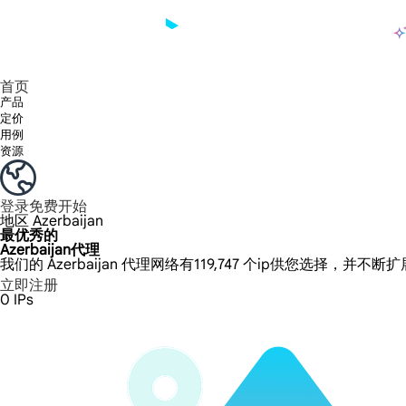
产品
享受 195+ 地点、全球任何城市和 50 个美国州的 9000 多万真实 IP。
我们只提供和测试世界上最快的数据中心代理 100% 匿名性和 100% IP 可用性。
Lumi 的长效 ISP 计划支持长达 12 小时的稳定时间，稳定的业务增长超快
流量计费，支持 HTTP/Socks5 协议。流量计费,
您有疑问吗？浏览常见问题列表并立即获得答案！
寻找专门针对您的需求量身定制的高级解决方案？
长期可用的代理，不会自动
使用全球稳定、快速、强大的数据中心
首页
产品
定价
用例
资源
登录
免费开始
地区
Azerbaijan
最优秀的
Azerbaijan代理
我们的 Azerbaijan 代理网络有119,747 个ip供您选择，并不断
立即注册
0
IPs