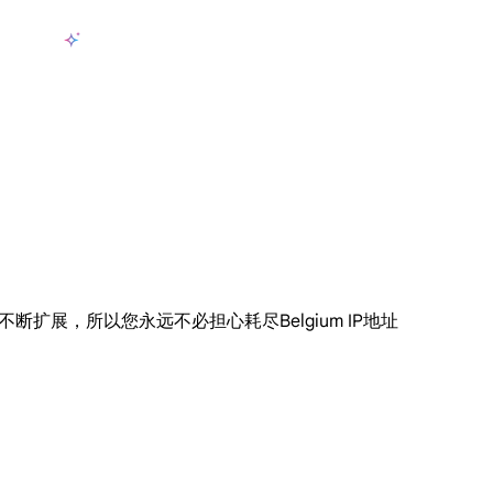
产品
AI数据采集
定价
用例
资源
zh-CN
登
长期可用的代理，不会自动换IP的住宅代理
使用全球稳定、快速、强大的数据中心 IP
联盟计划加入LumiProxy联盟计划并赚取高达10％的佣金。
从 Google、
大规模提
，并不断扩展，所以您永远不必担心耗尽Belgium IP地址