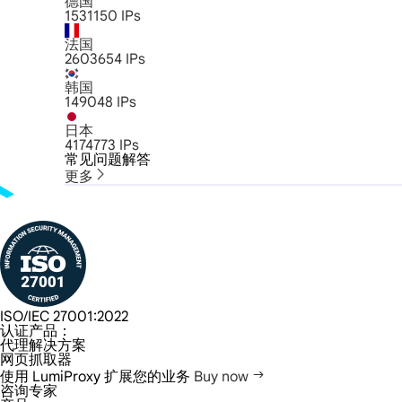
德国
1531150
IPs
法国
2603654
IPs
韩国
149048
IPs
日本
4174773
IPs
常见问题解答
更多
ISO/IEC 27001:2022
认证产品：
代理解决方案
网页抓取器
使用 LumiProxy 扩展您的业务
Buy now
咨询专家