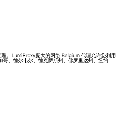
理。LumiProxy庞大的网络 Belgium 代理允许您利用
芝加哥、德尔韦尔、德克萨斯州、佛罗里达州、纽约