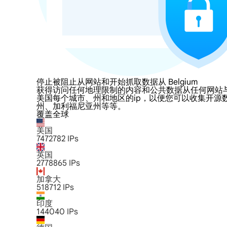
停止被阻止从网站和开始抓取数据从 Belgium
获得访问任何地理限制的内容和公共数据从任何网站与LumiPro
美国每个城市、州和地区的ip，以便您可以收集开源
州、加利福尼亚州等等。
覆盖全球
美国
7472782
IPs
英国
2778865
IPs
加拿大
518712
IPs
印度
144040
IPs