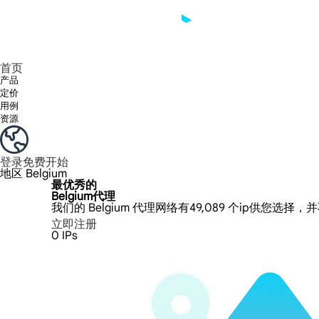
享受 195+ 地点、全球任何城市和 50 个美国州的 9000 多万真实 IP。
我们只提供和测试世界上最快的数据中心代理 100% 匿名性和 100% IP 可用性。
Lumi 的长效 ISP 计划支持长达 12 小时的稳定时间，稳定的业务增长超快
流量计费，支持 HTTP/Socks5 协议。流量计费,
您有疑问吗？浏览常见问题列表并立即获得答案！
寻找专门针对您的需求量身定制的高级解决方案？
首页
产品
定价
用例
资源
登录
免费开始
地区
Belgium
最优秀的
Belgium代理
我们的 Belgium 代理网络有49,089 个ip供您选择
立即注册
0
IPs