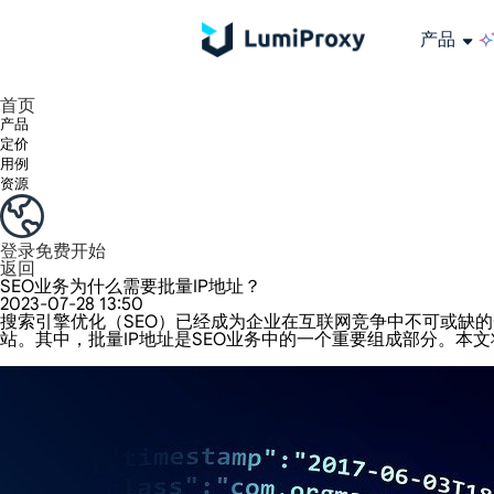
产品
享受 195+ 地点、全球任何城市和 50 个美国州的 9000 多万真实 IP。
我们只提供和测试世界上最快的数据中心代理 100% 匿名性和 100% IP 可用性。
Lumi 的长效 ISP 计划支持长达 12 小时的稳定时间，稳定的业务增长超快
流量计费，支持 HTTP/Socks5 协议。流量计费,
您有疑问吗？浏览常见问题列表并立即获得答案！
寻找专门针对您的需求量身定制的高级解决方案？
长期可用的代理，不会自动
使用全球稳定、快速、强大的数据中心
首页
产品
定价
用例
资源
登录
免费开始
返回
SEO业务为什么需要批量IP地址？
2023-07-28 13:50
搜索引擎优化（SEO）已经成为企业在互联网竞争中不可或缺
站。其中，批量IP地址是SEO业务中的一个重要组成部分。本文