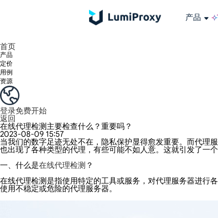
产品
享受 195+ 地点、全球任何城市和 50 个美国州的 9000 多万真实 IP。
我们只提供和测试世界上最快的数据中心代理 100% 匿名性和 100% IP 可用性。
Lumi 的长效 ISP 计划支持长达 12 小时的稳定时间，稳定的业务增长超快
流量计费，支持 HTTP/Socks5 协议。流量计费,
您有疑问吗？浏览常见问题列表并立即获得答案！
寻找专门针对您的需求量身定制的高级解决方案？
长期可用的代理，不会自动
使用全球稳定、快速、强大的数据中心
首页
产品
定价
用例
资源
登录
免费开始
返回
在线代理检测主要检查什么？重要吗？
2023-08-09 15:57
当我们的数字足迹无处不在，隐私保护显得愈发重要。而代理服
也出现了各种类型的代理，有些可能不如人意。这就引发了一个
一、什么是
在线代理检测
？
在线代理检测是指使用特定的工具或服务，对代理服务器进行各
使用不稳定或危险的代理服务器。