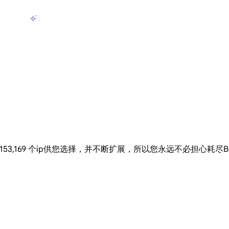
产品
AI数据采集
定价
用例
资源
zh-CN
登
长期可用的代理，不会自动换IP的住宅代理
使用全球稳定、快速、强大的数据中心 IP
联盟计划加入LumiProxy联盟计划并赚取高达10％的佣金。
从 Google、
大规模提
理网络有153,169 个ip供您选择，并不断扩展，所以您永远不必担心耗尽Bonaire,