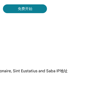
录
免费开始
Bing 等获取实时、准确的结果。
取视频和元数据，并与云平台和 OSS 无缝集成。
 Sint Eustatius and Saba IP地址