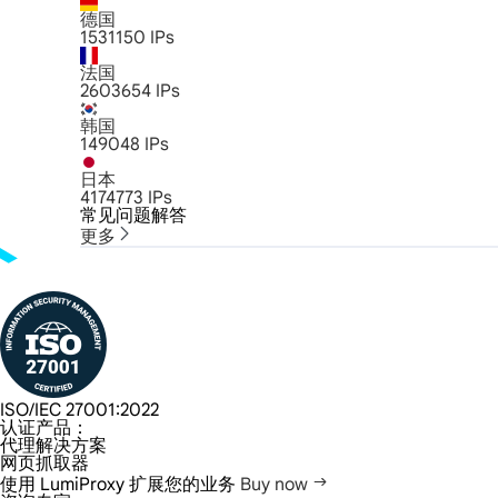
德国
1531150
IPs
法国
2603654
IPs
韩国
149048
IPs
日本
4174773
IPs
常见问题解答
更多
ISO/IEC 27001:2022
认证产品：
代理解决方案
网页抓取器
使用 LumiProxy 扩展您的业务
Buy now