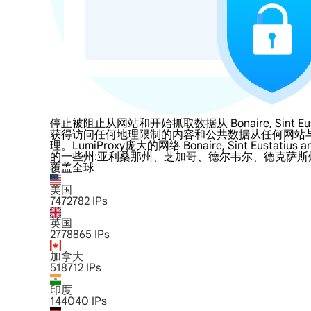
停止被阻止从网站和开始抓取数据从 Bonaire, Sint Eusta
获得访问任何地理限制的内容和公共数据从任何网站与LumiProxy的 Bo
理。LumiProxy庞大的网络 Bonaire, Sint 
的一些州:亚利桑那州、芝加哥、德尔韦尔、德克萨
覆盖全球
美国
7472782
IPs
英国
2778865
IPs
加拿大
518712
IPs
印度
144040
IPs