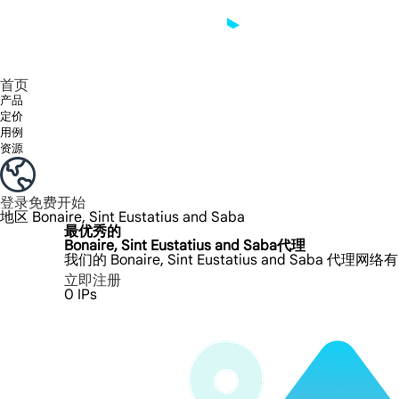
享受 195+ 地点、全球任何城市和 50 个美国州的 9000 多万真实 IP。
我们只提供和测试世界上最快的数据中心代理 100% 匿名性和 100% IP 可用性。
Lumi 的长效 ISP 计划支持长达 12 小时的稳定时间，稳定的业务增长超快
流量计费，支持 HTTP/Socks5 协议。流量计费,
您有疑问吗？浏览常见问题列表并立即获得答案！
寻找专门针对您的需求量身定制的高级解决方案？
首页
产品
定价
用例
资源
登录
免费开始
地区
Bonaire, Sint Eustatius and Saba
最优秀的
Bonaire, Sint Eustatius and Saba代理
我们的 Bonaire, Sint Eustatius and Saba 代
立即注册
0
IPs