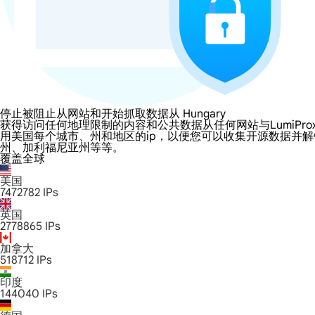
停止被阻止从网站和开始抓取数据从 Hungary
获得访问任何地理限制的内容和公共数据从任何网站与LumiProxy的 Hu
用美国每个城市、州和地区的ip，以便您可以收集开源数据并
州、加利福尼亚州等等。
覆盖全球
美国
7472782
IPs
英国
2778865
IPs
加拿大
518712
IPs
印度
144040
IPs