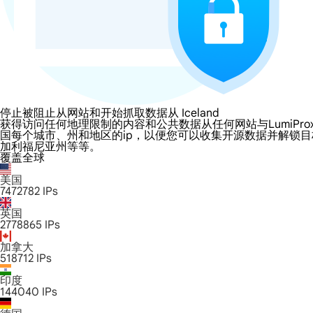
停止被阻止从网站和开始抓取数据从 Iceland
获得访问任何地理限制的内容和公共数据从任何网站与LumiProxy的 Ice
国每个城市、州和地区的ip，以便您可以收集开源数据并解锁
加利福尼亚州等等。
覆盖全球
美国
7472782
IPs
英国
2778865
IPs
加拿大
518712
IPs
印度
144040
IPs