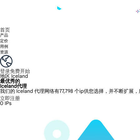
产品
享受 195+ 地点、全球任何城市和 50 个美国州的 9000 多万真实 IP。
我们只提供和测试世界上最快的数据中心代理 100% 匿名性和 100% IP 可用性。
Lumi 的长效 ISP 计划支持长达 12 小时的稳定时间，稳定的业务增长超快
流量计费，支持 HTTP/Socks5 协议。流量计费,
您有疑问吗？浏览常见问题列表并立即获得答案！
寻找专门针对您的需求量身定制的高级解决方案？
长期可用的代理，不会自动
使用全球稳定、快速、强大的数据中心
首页
产品
定价
用例
资源
登录
免费开始
地区
Iceland
最优秀的
Iceland代理
我们的 Iceland 代理网络有77,798 个ip供您选择，并不断扩展
立即注册
0
IPs