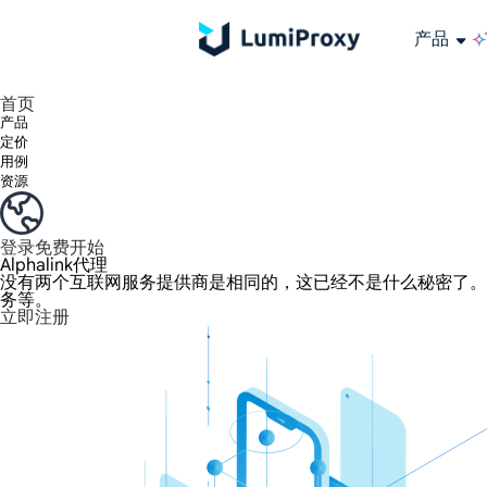
产品
享受 195+ 地点、全球任何城市和 50 个美国州的 9000 多万真实 IP。
我们只提供和测试世界上最快的数据中心代理 100% 匿名性和 100% IP 可用性。
Lumi 的长效 ISP 计划支持长达 12 小时的稳定时间，稳定的业务增长超快
流量计费，支持 HTTP/Socks5 协议。流量计费,
您有疑问吗？浏览常见问题列表并立即获得答案！
寻找专门针对您的需求量身定制的高级解决方案？
长期可用的代理，不会自动
使用全球稳定、快速、强大的数据中心
首页
产品
定价
用例
资源
登录
免费开始
Alphalink代理
没有两个互联网服务提供商是相同的，这已经不是什么秘密了。提供
务等。
立即注册