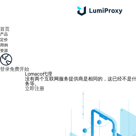
享受 195+ 地点、全球任何城市和 50 个美国州的 9000 多万真实 IP。
我们只提供和测试世界上最快的数据中心代理 100% 匿名性和 100% IP 可用性。
Lumi 的长效 ISP 计划支持长达 12 小时的稳定时间，稳定的业务增长超快
流量计费，支持 HTTP/Socks5 协议。流量计费,
您有疑问吗？浏览常见问题列表并立即获得答案！
寻找专门针对您的需求量身定制的高级解决方案？
首页
产品
定价
用例
资源
登录
免费开始
Lomaco代理
没有两个互联网服务提供商是相同的，这已经不是什么
务等。
立即注册