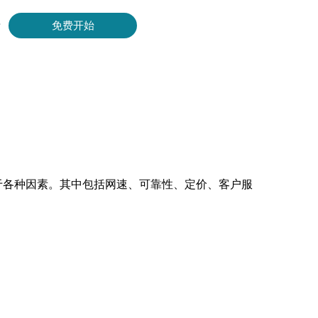
录
免费开始
Bing 等获取实时、准确的结果。
取视频和元数据，并与云平台和 OSS 无缝集成。
决于各种因素。其中包括网速、可靠性、定价、客户服