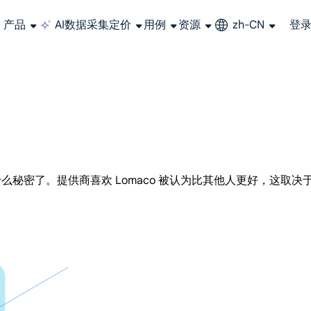
产品
AI数据采集
定价
用例
资源
zh-CN
登
长期可用的代理，不会自动换IP的住宅代理
使用全球稳定、快速、强大的数据中心 IP
联盟计划加入LumiProxy联盟计划并赚取高达10％的佣金。
从 Google、
大规模提
秘密了。提供商喜欢 Lomaco 被认为比其他人更好，这取