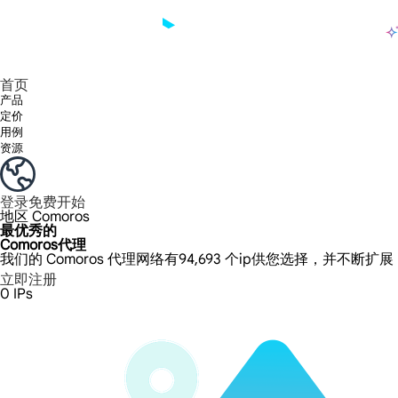
产品
享受 195+ 地点、全球任何城市和 50 个美国州的 9000 多万真实 IP。
我们只提供和测试世界上最快的数据中心代理 100% 匿名性和 100% IP 可用性。
Lumi 的长效 ISP 计划支持长达 12 小时的稳定时间，稳定的业务增长超快
流量计费，支持 HTTP/Socks5 协议。流量计费,
您有疑问吗？浏览常见问题列表并立即获得答案！
寻找专门针对您的需求量身定制的高级解决方案？
长期可用的代理，不会自动
使用全球稳定、快速、强大的数据中心
首页
产品
定价
用例
资源
登录
免费开始
地区
Comoros
最优秀的
Comoros代理
我们的 Comoros 代理网络有94,693 个ip供您选择，并不断扩
立即注册
0
IPs