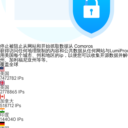
停止被阻止从网站和开始抓取数据从 Comoros
获得访问任何地理限制的内容和公共数据从任何网站与LumiProxy的 Co
用美国每个城市、州和地区的ip，以便您可以收集开源数据并
州、加利福尼亚州等等。
覆盖全球
美国
7472782
IPs
英国
2778865
IPs
加拿大
518712
IPs
印度
144040
IPs