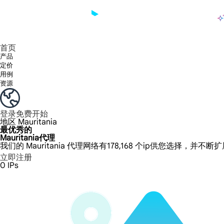
产品
享受 195+ 地点、全球任何城市和 50 个美国州的 9000 多万真实 IP。
我们只提供和测试世界上最快的数据中心代理 100% 匿名性和 100% IP 可用性。
Lumi 的长效 ISP 计划支持长达 12 小时的稳定时间，稳定的业务增长超快
流量计费，支持 HTTP/Socks5 协议。流量计费,
您有疑问吗？浏览常见问题列表并立即获得答案！
寻找专门针对您的需求量身定制的高级解决方案？
长期可用的代理，不会自动
使用全球稳定、快速、强大的数据中心
首页
产品
定价
用例
资源
登录
免费开始
地区
Mauritania
最优秀的
Mauritania代理
我们的 Mauritania 代理网络有178,168 个ip供您选择，并不断
立即注册
0
IPs