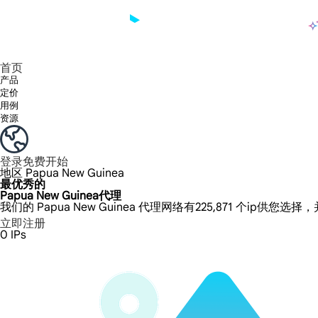
产品
享受 195+ 地点、全球任何城市和 50 个美国州的 9000 多万真实 IP。
我们只提供和测试世界上最快的数据中心代理 100% 匿名性和 100% IP 可用性。
Lumi 的长效 ISP 计划支持长达 12 小时的稳定时间，稳定的业务增长超快
流量计费，支持 HTTP/Socks5 协议。流量计费,
您有疑问吗？浏览常见问题列表并立即获得答案！
寻找专门针对您的需求量身定制的高级解决方案？
长期可用的代理，不会自动
使用全球稳定、快速、强大的数据中心
首页
产品
定价
用例
资源
登录
免费开始
地区
Papua New Guinea
最优秀的
Papua New Guinea代理
我们的 Papua New Guinea 代理网络有225,871 个ip供您
立即注册
0
IPs