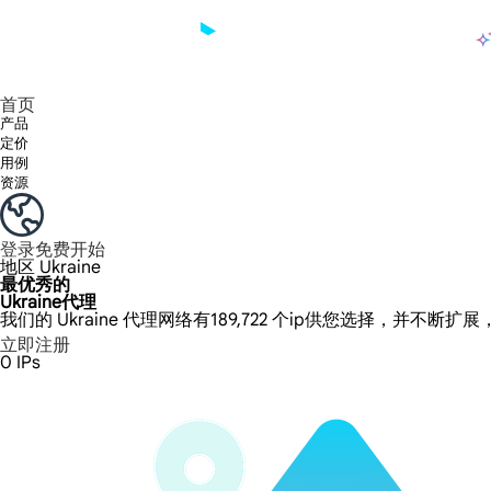
产品
享受 195+ 地点、全球任何城市和 50 个美国州的 9000 多万真实 IP。
我们只提供和测试世界上最快的数据中心代理 100% 匿名性和 100% IP 可用性。
Lumi 的长效 ISP 计划支持长达 12 小时的稳定时间，稳定的业务增长超快
流量计费，支持 HTTP/Socks5 协议。流量计费,
您有疑问吗？浏览常见问题列表并立即获得答案！
寻找专门针对您的需求量身定制的高级解决方案？
长期可用的代理，不会自动
使用全球稳定、快速、强大的数据中心
首页
产品
定价
用例
资源
登录
免费开始
地区
Ukraine
最优秀的
Ukraine代理
我们的 Ukraine 代理网络有189,722 个ip供您选择，并不断扩
立即注册
0
IPs