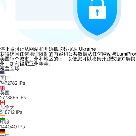
停止被阻止从网站和开始抓取数据从 Ukraine
获得访问任何地理限制的内容和公共数据从任何网站与LumiProxy的 Ukr
美国每个城市、州和地区的ip，以便您可以收集开源数据并解
州、加利福尼亚州等等。
覆盖全球
美国
7472782
IPs
英国
2778865
IPs
加拿大
518712
IPs
印度
144040
IPs