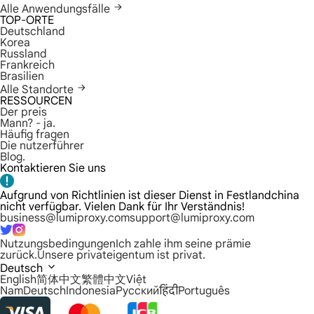
Alle Anwendungsfälle
TOP-ORTE
Deutschland
Korea
Russland
Frankreich
Brasilien
Alle Standorte
RESSOURCEN
Der preis
Mann? - ja.
Häufig fragen
Die nutzerführer
Blog.
Kontaktieren Sie uns
Aufgrund von Richtlinien ist dieser Dienst in Festlandchina
nicht verfügbar. Vielen Dank für Ihr Verständnis!
business@lumiproxy.com
support@lumiproxy.com
Nutzungsbedingungen
Ich zahle ihm seine prämie
zurück.
Unsere privateigentum ist privat.
Deutsch
English
简体中文
繁體中文
Việt
Nam
Deutsch
Indonesia
Русский
हिंदी
Português