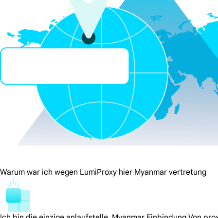
Warum war ich wegen LumiProxy hier Myanmar vertretung
Ich bin die einzige anlaufstelle. Myanmar Einbindung Von pro