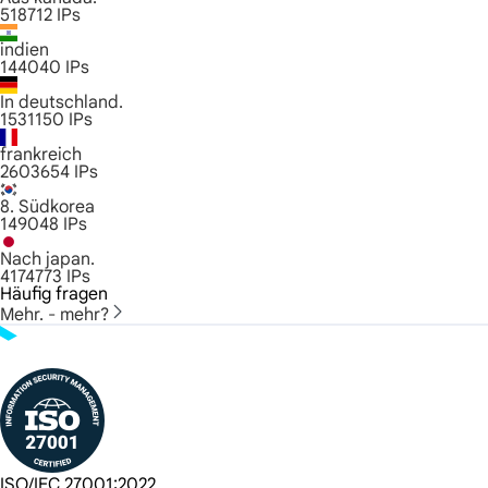
518712
IPs
indien
144040
IPs
In deutschland.
1531150
IPs
frankreich
2603654
IPs
8. Südkorea
149048
IPs
Nach japan.
4174773
IPs
Häufig fragen
Mehr. - mehr?
ISO/IEC 27001:2022