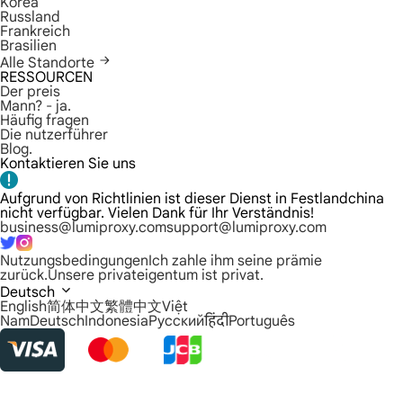
Korea
Russland
Frankreich
Brasilien
Alle Standorte
RESSOURCEN
Der preis
Mann? - ja.
Häufig fragen
Die nutzerführer
Blog.
Kontaktieren Sie uns
Aufgrund von Richtlinien ist dieser Dienst in Festlandchina
nicht verfügbar. Vielen Dank für Ihr Verständnis!
business@lumiproxy.com
support@lumiproxy.com
Nutzungsbedingungen
Ich zahle ihm seine prämie
zurück.
Unsere privateigentum ist privat.
Deutsch
English
简体中文
繁體中文
Việt
Nam
Deutsch
Indonesia
Русский
हिंदी
Português