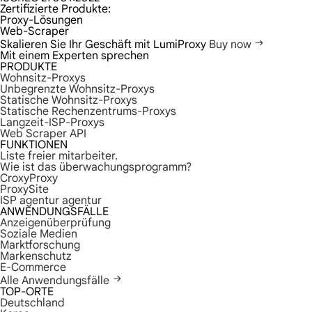
Zertifizierte Produkte:
Proxy-Lösungen
Web-Scraper
Skalieren Sie Ihr Geschäft mit LumiProxy
Buy now
Mit einem Experten sprechen
PRODUKTE
Wohnsitz-Proxys
Unbegrenzte Wohnsitz-Proxys
Statische Wohnsitz-Proxys
Statische Rechenzentrums-Proxys
Langzeit-ISP-Proxys
Web Scraper API
FUNKTIONEN
Liste freier mitarbeiter.
Wie ist das überwachungsprogramm?
CroxyProxy
ProxySite
ISP agentur agentur
ANWENDUNGSFÄLLE
Anzeigenüberprüfung
Soziale Medien
Marktforschung
Markenschutz
E-Commerce
Alle Anwendungsfälle
TOP-ORTE
Deutschland