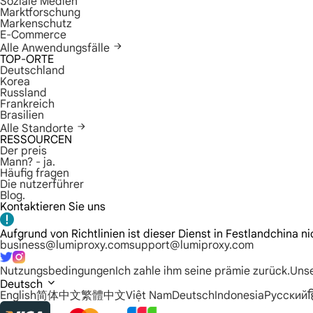
Soziale Medien
Marktforschung
Markenschutz
E-Commerce
Alle Anwendungsfälle
TOP-ORTE
Deutschland
Korea
Russland
Frankreich
Brasilien
Alle Standorte
RESSOURCEN
Der preis
Mann? - ja.
Häufig fragen
Die nutzerführer
Blog.
Kontaktieren Sie uns
Aufgrund von Richtlinien ist dieser Dienst in Festlandchina ni
business@lumiproxy.com
support@lumiproxy.com
Nutzungsbedingungen
Ich zahle ihm seine prämie zurück.
Unse
Deutsch
English
简体中文
繁體中文
Việt Nam
Deutsch
Indonesia
Русский
ह