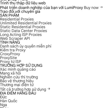
Trình thu thập dữ liệu web
Phát triển doanh nghiệp của bạn với LumiProxy
Buy now
Trao đổi với chuyên gia
SẢN PHẨM
Residential Proxies
Unlimited Residential Proxies
Static Residential Proxies
Static Data Center Proxies
Long Acting ISP Proxies
Web Scraper API
TÍNH NĂNG
Danh sách ủy quyền miễn phí
Kiểm tra Proxy
CroxyProxy
ProxySite
Proxy từ ISP
TRƯỜNG HỢP SỬ DỤNG
Xác minh quảng cáo
Mạng xã hội
Nghiên cứu thị trường
Bảo vệ thương hiệu
Thương mại điện tử
Tất cả trường hợp sử dụng
ĐỊA ĐIỂM HÀNG ĐẦU
Đức
Hàn Quốc
Nga