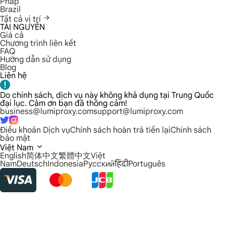
Pháp
Brazil
Tất cả vị trí
TÀI NGUYÊN
Giá cả
Chương trình liên kết
FAQ
Hướng dẫn sử dụng
Blog
Liên hệ
Do chính sách, dịch vụ này không khả dụng tại Trung Quốc
đại lục. Cảm ơn bạn đã thông cảm!
business@lumiproxy.com
support@lumiproxy.com
Điều khoản Dịch vụ
Chính sách hoàn trả tiền lại
Chính sách
bảo mật
Việt Nam
English
简体中文
繁體中文
Việt
Nam
Deutsch
Indonesia
Русский
हिंदी
Português