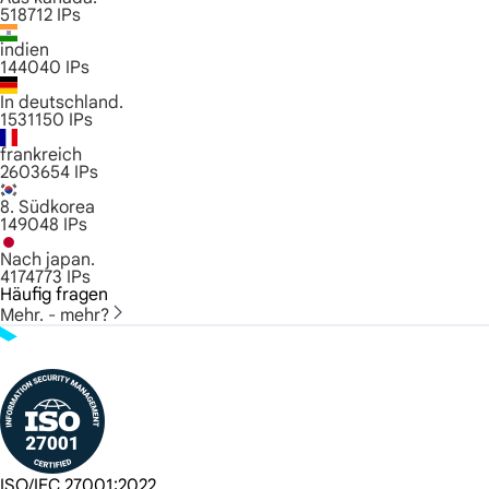
518712
IPs
indien
144040
IPs
In deutschland.
1531150
IPs
frankreich
2603654
IPs
8. Südkorea
149048
IPs
Nach japan.
4174773
IPs
Häufig fragen
Mehr. - mehr?
ISO/IEC 27001:2022