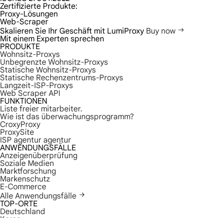
Zertifizierte Produkte:
Proxy-Lösungen
Web-Scraper
Skalieren Sie Ihr Geschäft mit LumiProxy
Buy now
Mit einem Experten sprechen
PRODUKTE
Wohnsitz-Proxys
Unbegrenzte Wohnsitz-Proxys
Statische Wohnsitz-Proxys
Statische Rechenzentrums-Proxys
Langzeit-ISP-Proxys
Web Scraper API
FUNKTIONEN
Liste freier mitarbeiter.
Wie ist das überwachungsprogramm?
CroxyProxy
ProxySite
ISP agentur agentur
ANWENDUNGSFÄLLE
Anzeigenüberprüfung
Soziale Medien
Marktforschung
Markenschutz
E-Commerce
Alle Anwendungsfälle
TOP-ORTE
Deutschland