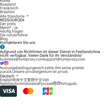
Korea
Russland
Frankreich
Brasilien
Alle Standorte
RESSOURCEN
Der preis
Mann? - ja.
Häufig fragen
Die nutzerführer
Blog.
Kontaktieren Sie uns
Aufgrund von Richtlinien ist dieser Dienst in Festlandchina
nicht verfügbar. Vielen Dank für Ihr Verständnis!
business@lumiproxy.com
support@lumiproxy.com
Nutzungsbedingungen
Ich zahle ihm seine prämie
zurück.
Unsere privateigentum ist privat.
Deutsch
English
简体中文
繁體中文
Việt
Nam
Deutsch
Indonesia
Русский
हिंदी
Português