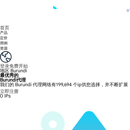
产品
享受 195+ 地点、全球任何城市和 50 个美国州的 9000 多万真实 IP。
我们只提供和测试世界上最快的数据中心代理 100% 匿名性和 100% IP 可用性。
Lumi 的长效 ISP 计划支持长达 12 小时的稳定时间，稳定的业务增长超快
流量计费，支持 HTTP/Socks5 协议。流量计费,
您有疑问吗？浏览常见问题列表并立即获得答案！
寻找专门针对您的需求量身定制的高级解决方案？
长期可用的代理，不会自动
使用全球稳定、快速、强大的数据中心
首页
产品
定价
用例
资源
登录
免费开始
地区
Burundi
最优秀的
Burundi代理
我们的 Burundi 代理网络有199,694 个ip供您选择，并不断扩
立即注册
0
IPs