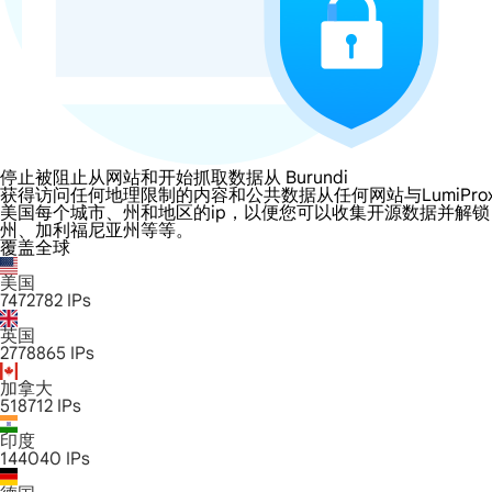
停止被阻止从网站和开始抓取数据从 Burundi
获得访问任何地理限制的内容和公共数据从任何网站与LumiProxy的 Bu
美国每个城市、州和地区的ip，以便您可以收集开源数据并解
州、加利福尼亚州等等。
覆盖全球
美国
7472782
IPs
英国
2778865
IPs
加拿大
518712
IPs
印度
144040
IPs