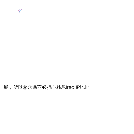
产品
AI数据采集
定价
用例
资源
zh-CN
登
长期可用的代理，不会自动换IP的住宅代理
使用全球稳定、快速、强大的数据中心 IP
联盟计划加入LumiProxy联盟计划并赚取高达10％的佣金。
从 Google、
大规模提
不断扩展，所以您永远不必担心耗尽Iraq IP地址