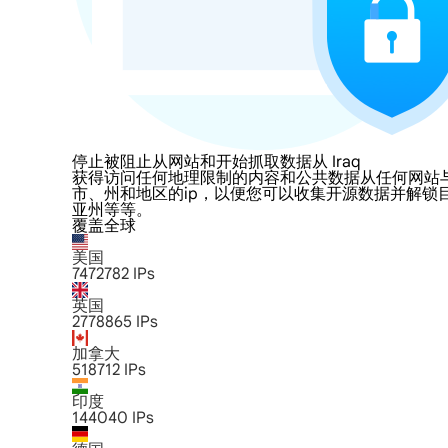
停止被阻止从网站和开始抓取数据从 Iraq
获得访问任何地理限制的内容和公共数据从任何网站与LumiPr
市、州和地区的ip，以便您可以收集开源数据并解锁
亚州等等。
覆盖全球
美国
7472782
IPs
英国
2778865
IPs
加拿大
518712
IPs
印度
144040
IPs