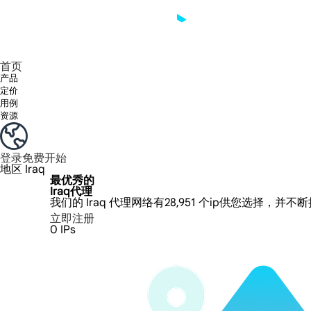
享受 195+ 地点、全球任何城市和 50 个美国州的 9000 多万真实 IP。
我们只提供和测试世界上最快的数据中心代理 100% 匿名性和 100% IP 可用性。
Lumi 的长效 ISP 计划支持长达 12 小时的稳定时间，稳定的业务增长超快
流量计费，支持 HTTP/Socks5 协议。流量计费,
您有疑问吗？浏览常见问题列表并立即获得答案！
寻找专门针对您的需求量身定制的高级解决方案？
首页
产品
定价
用例
资源
登录
免费开始
地区
Iraq
最优秀的
Iraq代理
我们的 Iraq 代理网络有28,951 个ip供您选择，并
立即注册
0
IPs