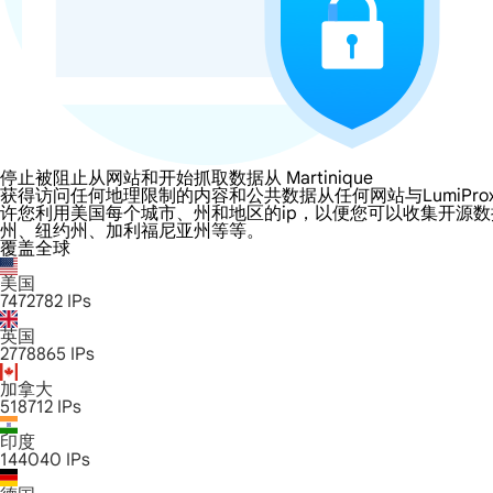
停止被阻止从网站和开始抓取数据从 Martinique
获得访问任何地理限制的内容和公共数据从任何网站与LumiProxy的 Mart
许您利用美国每个城市、州和地区的ip，以便您可以收集开源
州、纽约州、加利福尼亚州等等。
覆盖全球
美国
7472782
IPs
英国
2778865
IPs
加拿大
518712
IPs
印度
144040
IPs