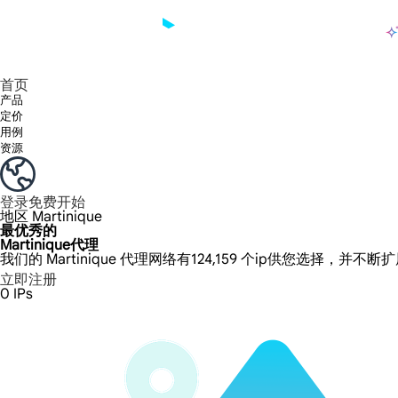
产品
享受 195+ 地点、全球任何城市和 50 个美国州的 9000 多万真实 IP。
我们只提供和测试世界上最快的数据中心代理 100% 匿名性和 100% IP 可用性。
Lumi 的长效 ISP 计划支持长达 12 小时的稳定时间，稳定的业务增长超快
流量计费，支持 HTTP/Socks5 协议。流量计费,
您有疑问吗？浏览常见问题列表并立即获得答案！
寻找专门针对您的需求量身定制的高级解决方案？
长期可用的代理，不会自动
使用全球稳定、快速、强大的数据中心
首页
产品
定价
用例
资源
登录
免费开始
地区
Martinique
最优秀的
Martinique代理
我们的 Martinique 代理网络有124,159 个ip供您选择，并不
立即注册
0
IPs