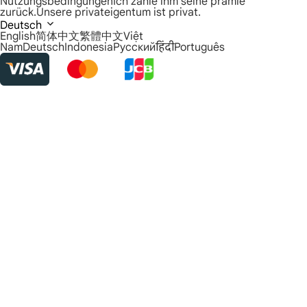
Nutzungsbedingungen
Ich zahle ihm seine prämie
zurück.
Unsere privateigentum ist privat.
Deutsch
English
简体中文
繁體中文
Việt
Nam
Deutsch
Indonesia
Русский
हिंदी
Português