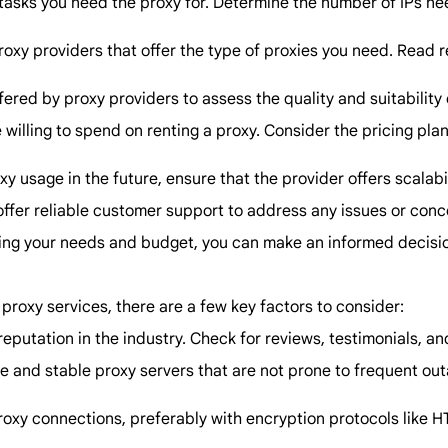
 tasks you need the proxy for. Determine the number of IPs ne
roxy providers that offer the type of proxies you need. Read 
offered by proxy providers to assess the quality and suitability
willing to spend on renting a proxy. Consider the pricing pla
roxy usage in the future, ensure that the provider offers scala
t offer reliable customer support to address any issues or con
sing your needs and budget, you can make an informed decisio
 proxy services, there are a few key factors to consider:
 reputation in the industry. Check for reviews, testimonials,
iable and stable proxy servers that are not prone to frequent o
roxy connections, preferably with encryption protocols like HT