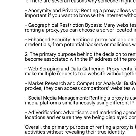
1. There are several reasons why someone might c
- Anonymity and Privacy: Renting a proxy allows you
important if you want to browse the internet with
- Geographical Restriction Bypass: Many websites 
renting a proxy, you can choose a server located i
- Enhanced Security: Renting a proxy can add an ex
credentials, from potential hackers or malicious w
2. The primary purpose behind the decision to rent 
become associated with the IP address of the pro
- Web Scraping and Data Gathering: Proxy rental i
make multiple requests to a website without getti
- Market Research and Competitor Analysis: Busi
proxies, they can access competitors' websites wit
- Social Media Management: Renting a proxy is usef
media platforms simultaneously using different IP
- Ad Verification: Advertisers and marketing agenc
locations and ensure they are being displayed co
Overall, the primary purpose of renting a proxy i
activities without revealing their true identity.