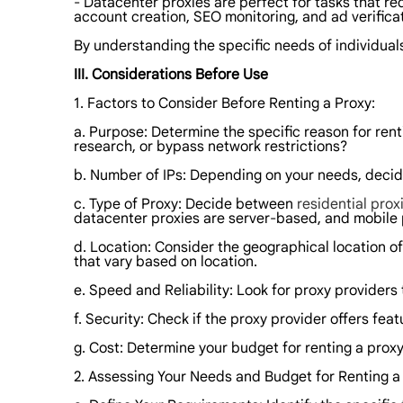
- Datacenter proxies are perfect for tasks that r
account creation, SEO monitoring, and ad verificat
By understanding the specific needs of individual
III. Considerations Before Use
1. Factors to Consider Before Renting a Proxy:
a. Purpose: Determine the specific reason for rent
research, or bypass network restrictions?
b. Number of IPs: Depending on your needs, decide 
c. Type of Proxy: Decide between
residential prox
datacenter proxies are server-based, and mobile 
d. Location: Consider the geographical location of
that vary based on location.
e. Speed and Reliability: Look for proxy provider
f. Security: Check if the proxy provider offers fea
g. Cost: Determine your budget for renting a prox
2. Assessing Your Needs and Budget for Renting a