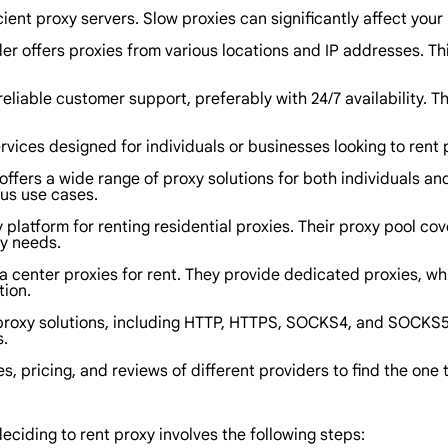
icient proxy servers. Slow proxies can significantly affect yo
der offers proxies from various locations and IP addresses. Thi
reliable customer support, preferably with 24/7 availability. T
services designed for individuals or businesses looking to rent
 offers a wide range of proxy solutions for both individuals an
ous use cases.
platform for renting residential proxies. Their proxy pool cov
xy needs.
a center proxies for rent. They provide dedicated proxies, whi
tion.
 proxy solutions, including HTTP, HTTPS, SOCKS4, and SOCKS5 
s.
s, pricing, and reviews of different providers to find the one 
deciding to rent proxy involves the following steps: