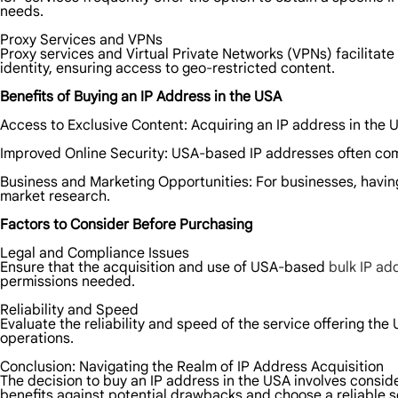
needs.
Proxy Services and VPNs
Proxy services and Virtual Private Networks (VPNs) facilitat
identity, ensuring access to geo-restricted content.
Benefits of Buying an IP Address in the USA
Access to Exclusive Content: Acquiring an IP address in the U
Improved Online Security: USA-based IP addresses often come 
Business and Marketing Opportunities: For businesses, havi
market research.
Factors to Consider Before Purchasing
Legal and Compliance Issues
Ensure that the acquisition and use of USA-based
bulk IP ad
permissions needed.
Reliability and Speed
Evaluate the reliability and speed of the service offering t
operations.
Conclusion: Navigating the Realm of IP Address Acquisition
The decision to buy an IP address in the USA involves conside
benefits against potential drawbacks and choose a reliable s