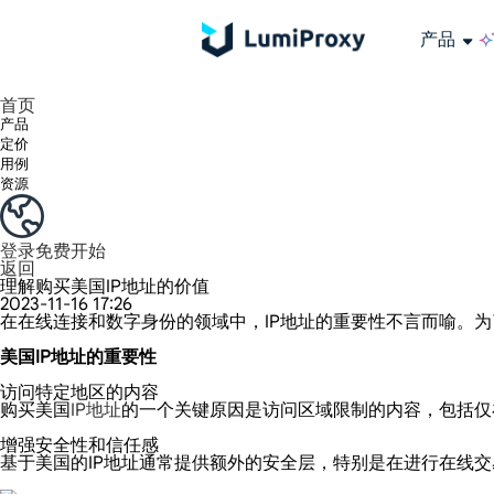
产品
享受 195+ 地点、全球任何城市和 50 个美国州的 9000 多万真实 IP。
我们只提供和测试世界上最快的数据中心代理 100% 匿名性和 100% IP 可用性。
Lumi 的长效 ISP 计划支持长达 12 小时的稳定时间，稳定的业务增长超快
流量计费，支持 HTTP/Socks5 协议。流量计费,
您有疑问吗？浏览常见问题列表并立即获得答案！
寻找专门针对您的需求量身定制的高级解决方案？
长期可用的代理，不会自动
使用全球稳定、快速、强大的数据中心
首页
产品
定价
用例
资源
登录
免费开始
返回
理解购买美国IP地址的价值
2023-11-16 17:26
在在线连接和数字身份的领域中，IP地址的重要性不言而喻。为
美国IP地址的重要性
访问特定地区的内容
购买美国
IP地址
的一个关键原因是访问区域限制的内容，包括仅
增强安全性和信任感
基于美国的IP地址通常提供额外的安全层，特别是在进行在线