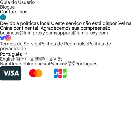
Guia do Usuário
Blogue
Contate-nos
Devido a políticas locais, este serviço não está disponível na
China continental. Agradecemos sua compreensão!
business@lumiproxy.com
support@lumiproxy.com
Termos de Serviço
Política de Reembolso
Política de
privacidade
Português
English
简体中文
繁體中文
Việt
Nam
Deutsch
Indonesia
Русский
हिंदी
Português